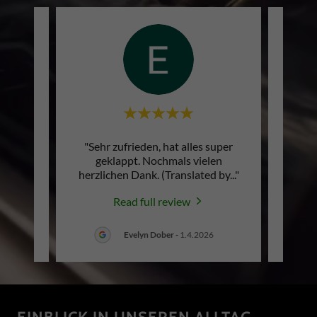
bereich
"Sehr zufrieden, hat alles super
"Das
nen.
geklappt. Nochmals vielen
ko
eiler
..."
herzlichen Dank. (Translated by
..."
wirkli
Read full review
.2026
Evelyn Dober
-
1.4.2026