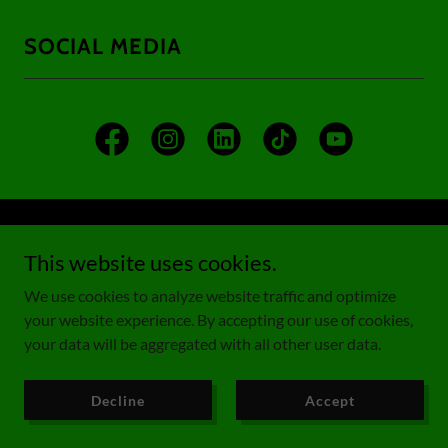
SOCIAL MEDIA
Jobs
This website uses cookies.
Impressum
We use cookies to analyze website traffic and optimize
Datenschutzerklärung
your website experience. By accepting our use of cookies,
your data will be aggregated with all other user data.
wraphics Werbetechnik - black-windows.ch
Decline
Accept
Aarauerstrasse 21, 5734 Reinach
+41 62 723 25 00