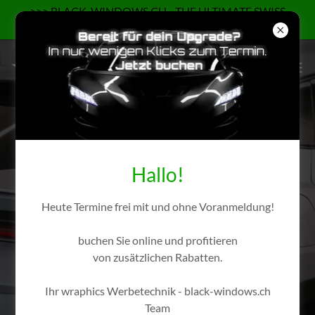
>>> BLACK-WINDOWS.CH - THE ULTIMATE SWISS
BRAND OF GLASS TINTING <<<
SCHEIBEN TÖNEN
SONNENSCHUTZ
HITZESCHUTZ
Hallo!
SICHTSCHUTZ
SCHEIBEN FOLIEREN
Heute Termine frei mit und ohne Voranmeldung!
Scheiben tönen - Sonnenschutz -
buchen Sie online und profitieren
von zusätzlichen Rabatten.
Hitzeschutz - Sichtschutz - Scheiben
folieren
Ihr wraphics Werbetechnik - black-windows.ch
Team
AARGAU