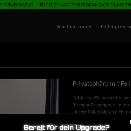
K-WINDOWS.CH - THE ULTIMATE SWISS BRAND OF GLASS TI
Scheiben tönen
Folienprogr
Privatsphäre mit Fol
Entdecken Sie unsere hochwer
für mehr Privatsphäre in Ihr
Unsere Folien bieten nicht nu
die zu jeder Einrichtung passt