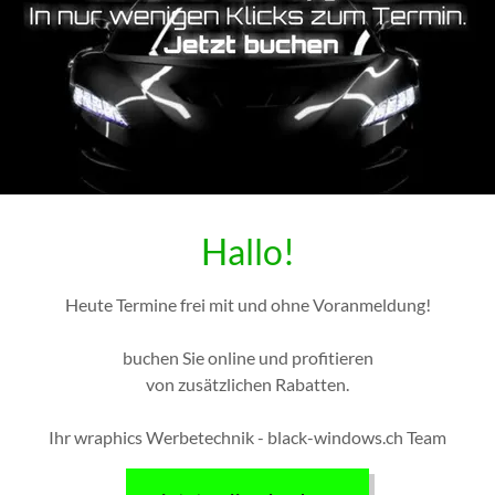
Einfach anzubringen, sind sie
blickdichten Fenstern oder T
Schützen Sie Ihr Privatleben
Räumlichkeiten.
Probieren Sie unsere Sichtsc
Kontaktieren Sie un
Hallo!
Heute Termine frei mit und ohne Voranmeldung!
buchen Sie online und profitieren
von zusätzlichen Rabatten.
Ihr wraphics Werbetechnik - black-windows.ch Team