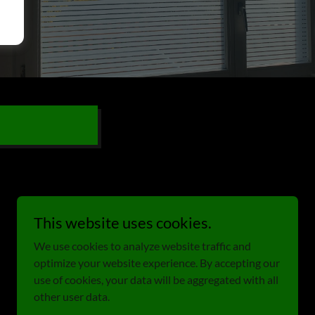
This website uses cookies.
We use cookies to analyze website traffic and
optimize your website experience. By accepting our
use of cookies, your data will be aggregated with all
other user data.