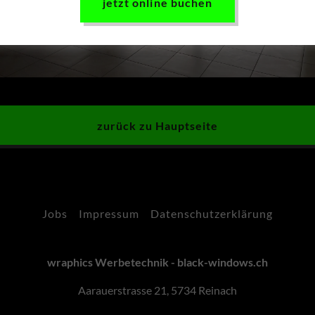
jetzt online buchen
zurück zu Hauptseite
Jobs
Impressum
Datenschutzerklärung
wraphics Werbetechnik - black-windows.ch
Aarauerstrasse 21, 5734 Reinach