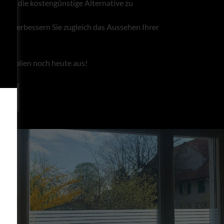
 auch die kostengünstige Alternative zu
üren.
 und verbessern Sie zugleich das Aussehen Ihrer
hutzfolien noch heute aus!
s